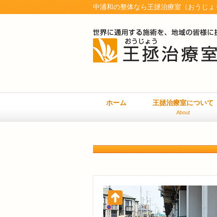
中浦和の整体なら王拯治療室（おうじょう
ホーム
王拯治療室について
About