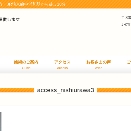
）JR埼京線中浦和駅から徒歩10分
〒33
JR
施術のご案内
アクセス
お客さまの声
ご
Guide
Access
Voice
access_nishiurawa3