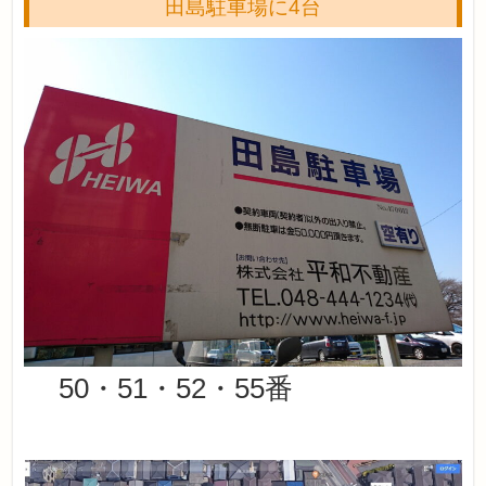
田島駐車場に4台
50・51・52・55番