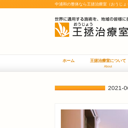
中浦和の整体なら王拯治療室（おうじょう
ホーム
王拯治療室について
About
2021-0