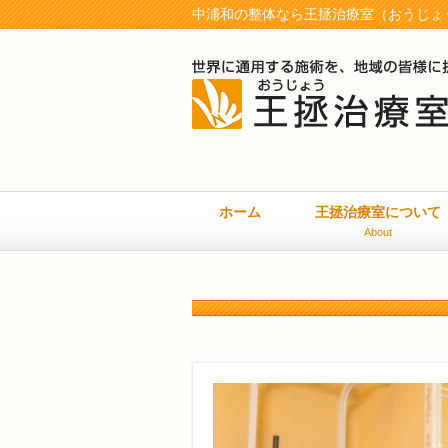
中浦和の整体なら王拯治療室（おうじょう
ホーム
王拯治療室について
About