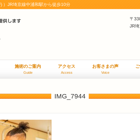
）JR埼京線中浦和駅から徒歩10分
〒33
JR
施術のご案内
アクセス
お客さまの声
ご
Guide
Access
Voice
IMG_7944