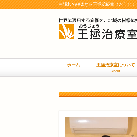
中浦和の整体なら王拯治療室（おうじょう
ホーム
王拯治療室について
About