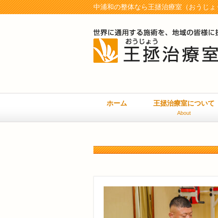
中浦和の整体なら王拯治療室（おうじょう
ホーム
王拯治療室について
About