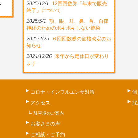
2025/12/1
12回回数券「年末で販売
終了」について
2025/5/1
顎、眼、耳、鼻、首、自律
神経のためのボキボキしない施術
2025/2/25
６回回数券の価格改定のお
知らせ
2024/12/26
来年から定休日が変わり
ます
コロナ・インフルエンザ対策
個
アクセス
採
駐車場のご案内
お客さまの声
ご相談・ご予約