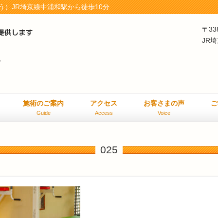
）JR埼京線中浦和駅から徒歩10分
〒33
JR
施術のご案内
アクセス
お客さまの声
ご
Guide
Access
Voice
025